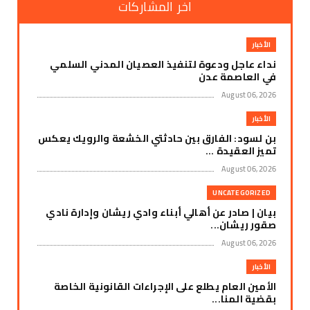
اخر المشاركات
الأخبار
نداء عاجل ودعوة لتنفيذ العصيان المدني السلمي
في العاصمة عدن
August 06, 2026
الأخبار
بن لسود: الفارق بين حادثتي الخشعة والرويك يعكس
تميز العقيدة ...
August 06, 2026
UNCATEGORIZED
بيان | صادر عن أهالي أبناء وادي ريشان وإدارة نادي
صقور ريشان...
August 06, 2026
الأخبار
الأمين العام يطلع على الإجراءات القانونية الخاصة
بقضية المنا...