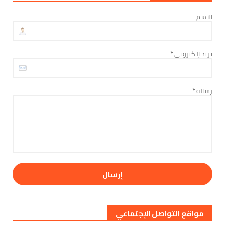
الأخبار
الاسم
تنفيذية انتقالي العاصمة عدن تعقد اجتماعها
الدوري وتؤيد دعوات...
August 06, 2026
بريد إلكتروني
*
الأخبار
الحالمي يطمئن على صحة المناضل اللواء ناصر النوبة
ويؤكد اهتما...
رسالة
*
August 06, 2026
مواقع التواصل الإجتماعي