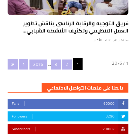
فريق التوجيه والرقابة الرئاسي يناقش تطوير
العمل التنظيمي وتكثيف الأنشطة الشبابي...
سبتمبر 28, 2025
الأخبار
1 / 2076
2076
...
3
2
1
تابعنا على منصات التواصل الاجتماعي
Fans
60000
Followers
3290
Subscribers
61000k