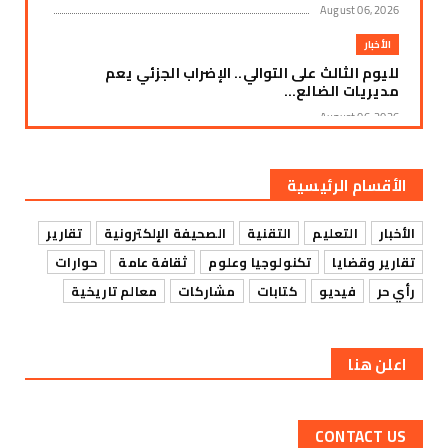
August 06, 2026
الأخبار
لليوم الثالث على التوالي.. الإضراب الجزئي يعم
مديريات الضالع...
August 06, 2026
الأخبار
زنجبار: استمرار العصيان المدني لليوم الثالث على
الأقسام الرئيسية
التوالي وسط ...
August 06, 2026
الأخبار
التعليم
التقنية
الصحيفة الإلكترونية
تقارير
الأخبار
تقارير وقضايا
تكنولوجيا وعلوم
ثقافة عامة
حوارات
إضراب جزئي يشل حركة التجارة في سوق الرباط
رأي حر
فيديو
كتابات
مشاركات
معالم تاريخية
بمديرية يافع رصد ا...
August 06, 2026
اعلن هنا
الأخبار
مودية تواصل فعالياتها الاحتجاجية رفضاً للوصاية
وسياسات التجو...
CONTACT US
August 06, 2026