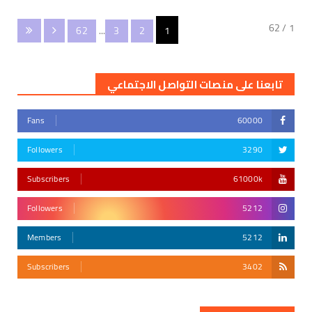
1 / 62
62
...
3
2
1
تابعنا على منصات التواصل الاجتماعي
Fans
60000
Followers
3290
Subscribers
61000k
Followers
5212
Members
5212
Subscribers
3402
أقوى تهديد في التأريخ