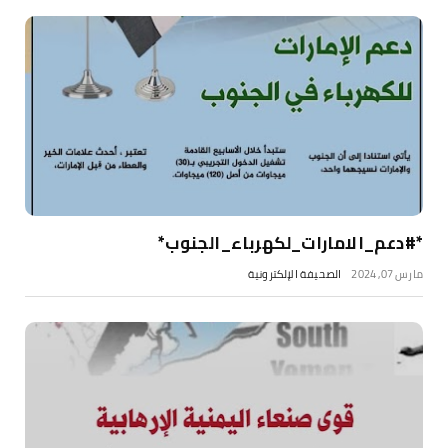
*#دعم_الامارات_لكهرباء_الجنوب*
مارس 07, 2024
الصحيفة الإلكترونية