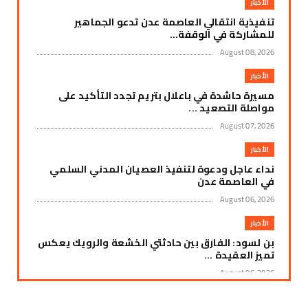
الأخبار
تنفيذية انتقالي العاصمة عدن تدعو الجماهير
للمشاركة في الوقفة...
August 08, 2026
الأخبار
مسيرة حاشدة في باعلال بتريم تجدد التأكيد على
مواصلة التصعيد ...
August 07, 2026
الأخبار
نداء عاجل ودعوة لتنفيذ العصيان المدني السلمي
في العاصمة عدن
August 06, 2026
الأخبار
بن لسود: الفارق بين حادثتي الخشعة والرويك يعكس
تميز العقيدة ...
August 06, 2026
UNCATEGORIZED