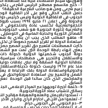
وهويتها سيتم الاستفتاء عليه عند استعادة ال
7- كثير مانسمع مصطلح الرئيس الشرعي يتكرر
زعيم شرعي ومن هو صاحب الشرعية الحقيقة؟
حامل اللقب الحالي وقع على آخر اتفاقية الوح
الجنوب في الاتفاقية الدولية وليس كرئيس دول
والدولة وفي إعلا
انتخاب
والشرعية تكتسب عادة بالانتخاب
وفي الث
والشرعية للثورة الجنوبية هو شعب الجنوب
وحده
الفصائل الثورية والحاجة الماسة في التوصل
إلى
8- ماهو المطلب الذي يجب أن ينادي بة شعب 
استعادة الدولة ام تقرير المصير خصوصا ان لكل
كثرت المصطلحات فتعبير حق تقرير المصير حصل 
دولة الجنوب شخصيتها الدولية كدولة ذات
والاستقلال والتحرير هي مصطلحات سياسية أك
علاقاتنا الدولية السابقة ولا نبني علاقات دو
منذ عام ١٩٦٧ وليست كدولة حديثة
الاستقلا
والدولية
واستعادة الدولة بفك الارتباط لا ي
الفصل والتمييز بين استعادة الدولة
والحق في 
والماركسي الذي كان سائدا قبل الوحدة
نعم 
السابق
.
9- كلمة أخيرة توجهها عبر المركز الإعلامي الجنوبي إلى شباب وإعلاميين الجنوب ؟
رسالتي للشباب عماد الثورة
الجنوبية
:
١- تسلحوا بالإيمان والعلم
والمعرفة مفاتيح النج
٢- تعلموا من الآن في احترام الرأي والرأي الآخر .
٣- دم الجنوبي علي الجنوبي حرام
.
٤- لا تتعاطوا المخدرات وحبوب الهلوسة فهي أدوات