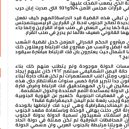
ة الذي يصعب الضحك عليها
.
4- هل قرارات مجلس الأمن الدولي الحديثة تلقي قرارات مجلس الأمن 924و931 التي صدرت إبان حرب
أن تبقي هذه القضية قيد الدراسة)
المهم كيف نفعل
يدة لصالح الجنوب لاحظ ان القرارين الرئيسيين
لمجلس
منية كما يدعي البعض في صلب مواد القرارين وإنما جاء
ما القانوني ضعيف طالما لم يدرج في صلب القرار
.
بنى مشروع الحكم الفدرالي المزمن كحل لقضية الشعب
انه أفضل وانسب من مشروع فك الارتباط ويعللون ذلك
 الشمال حيث يعتبرون بان فك الارتباط مباشرة سيقود
يح ؟
سات الدولة موجودة ولم يتطلب منهم ذلك بناء
لة اليمن الشمالي
في سبتمبر ١٩٦٢ كان عليهم إيجاد
نوب ومثل اغلب المستعمرات لم تكن هناك حاجة لبناء
لغون جداً لتبرير فترة خمس سنوات من
الانتظار حتى هذه
ماليين في رأي المهم
تحقيق فك الارتباط وفرض فترة
اكل الدولة بمساعدة الأمم المتحدة والدول المتقدمة
.
 في الفعاليات الجنوبية كتعبير عن الهوية الجنوبية
وبية ويجب رفعة علم اليمن الديمقراطية فقط؟
 اليمن
الديمقراطية وهي تريد فك ارتباطها بالوحدة
ة التي دخلت بها
في الوحدة وباستعادة مقعد الجنوب
ظم استفتاء شعبي
حول تسمية الدولة بدولة الجنوب
أن المحافظات الشرقية لم تكن ممثلة في دولة اتحاد
 أن هويتنا مرتبطة بالجنوب العربي وان مسمي الدولة