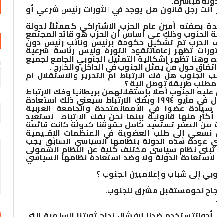
دولة مباشرة
.
 أنت رجل قانون هل يوجد في الثورات رئيس شرعي أو
دة بصفته أمين عام الحزب الاشتراكي كممثلاً لدولة
ة الجنوب وذلك على أساس أن الحزب هو قائد المجتمع
ن ٢١ مايو ١٩٩٤ بسبب ظروف الحرب تم تشكيل حكومة برئيس ونائب رئيس دون
ورات تظهر زعامات
تقود الثورة وليس رئاسة شرعية
 وهنا تظهر إشكالية التمثيل الجنوبي الجامع لجميع
ا
 اتفاق حول من يمثل الجنوب في الداخل والخارج
.
الجنوب هل فك الارتباط ام التحرير والاستقلال ام
 مطلب طريقة توصل الية ؟
عليه الجنوب أصلا بإستقلاله
من بريطانيا وفك الارتباط
يعني إنهاء رابطة الوحدة التي تمت مع الشمال في مايو ١٩٩٤ وبفك الارتباط سيعني ذلك استعادة
ب
 سيادة عضوا في الأمم
المتحدة والجامعة العربية
ثر منها قانونية بينما نحن بفك الارتباط نستعيد
لية من الصفر تستعيد كامل حقوقنا كدولة كانت قائمة
ل نسعي إلى طلب العضوية في المنظمات الإقليمية
ر
عني عودة هذه الدولة بنظامها السياسي السابق يجب
تبني نظام سياسي مختلف كلية عن النظام الشمولي
لاستعادة الدولة ولا وضد استعادة نظامها السياسي
اح نحو
مستقبل مشرق للجنوب
.
تستخدم ضدنا لإفشال نجاح ثورتنا السلمية التي