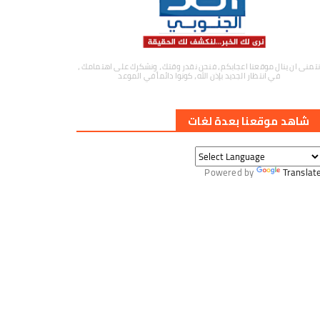
نتمنى ان ينال موقعنا اعجابكم ، فنحن نقدر وقتك ، ونشكرك على اهتمامك ،
في انتظار الجديد بإذن الله ، كونوا دائماً في الموعد
شاهد موقعنا بعدة لغات
Powered by
Translat