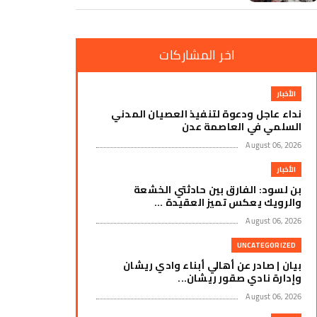
اخر المشاركات
الأخبار
نداء عاجل ودعوة لتنفيذ العصيان المدني
السلمي في العاصمة عدن
August 06, 2026
الأخبار
بن لسود: الفارق بين حادثتي الخشعة
والرويك يعكس تميز العقيدة ...
August 06, 2026
UNCATEGORIZED
بيان | صادر عن أهالي أبناء وادي ريشان
وإدارة نادي صقور ريشان...
August 06, 2026