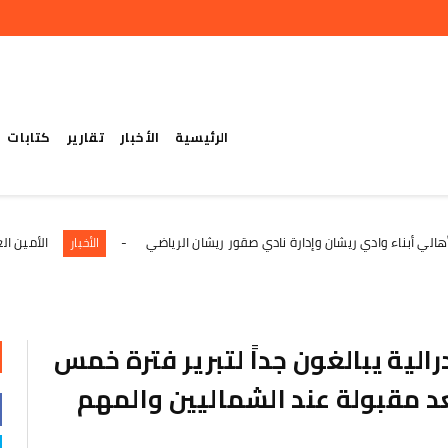
الرئيسية
الأخبار
تقارير
كتابات
وادي ريشان وإدارة نادي صقور ريشان الرياضي
الأمين العام يطلع عل
الأخبار
لية يبالغون جداً لتبرير فترة خمس
د مقبولة عند الشماليين والمهم