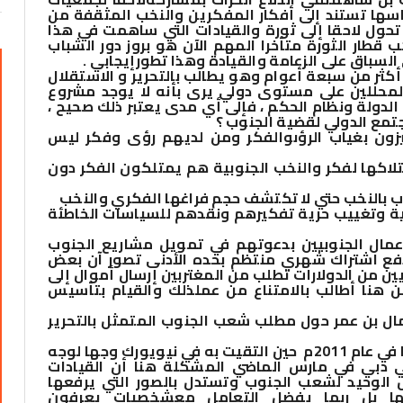
اسها تستند إلى أفكار المفكرين والنخب المثقفة من
ان حراكا ثم تحول لاحقا إلى ثورة والقيادات التي ساهمت في هذا
قطار الثورة متأخرا المهم الآن هو بروز دور الشباب
سباق على الزعامة والقيادة وهذا تطور
إيجابي
.
أكثر من سبعة أعوام وهو يطالب بالتحرير و الاستقلال
لمحللين على مستوى دولي يرى بأنه لا يوجد مشروع
لدولة ونظام الحكم ، فإلى أي مدى يعتبر ذلك صحيح ،
تمع الدولي لقضية الجنوب ؟
ون بغياب الرؤى
والفكر ومن لديهم رؤى وفكر ليس
تلاكها لفكر والنخب الجنوبية هم يمتلكون الفكر دون
تراب بالنخب حتي لا تكتشف حجم فراغها الفكري والنخب
عية وتغييب حرية تفكيرهم ونقدهم للسياسات الخاطئة
أعمال الجنوبيين بدعوتهم في تمويل مشاريع الجنوب
فع اشتراك شهري منتظم بحده الأدنى تصور آن بعض
يين من الدولارات تطلب من المغتربين إرسال أموال إلى
 هنا أطالب بالامتناع من عمل
ذلك والقيام بتأسيس
ال بن عمر حول مطلب شعب الجنوب المتمثل بالتحرير
 في عام
2011م
حين التقيت به في نيويورك وجها لوجه
ي دبي في مارس الماضي المشكلة هنا أن القيادات
لً الوحيد لشعب الجنوب وتستدل بالصور التي يرفعها
ها بل ربما يفضل التعامل مع
شخصيات يعرفون