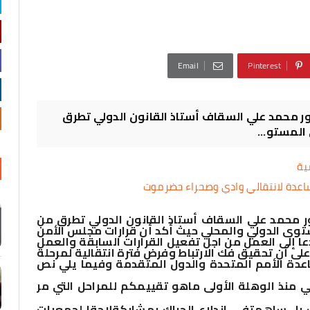
Email
Pinterest
ور محمد علي السقاف أستاذ القانون الدولي تطرق
 المستو...
ية
مساعدة لانتقالي وادي وصحراء حضرموت
ور محمد علي السقاف أستاذ القانون الدولي تطرق من
مستوى الدولي والمحلي حيث أكد أن قرارات مجلس الأمن
ديثة لاتلقي القرارين 924و931 كما دعا إلى العمل من اجل تفعيل القرارات السابقة والعمل
لى أن تحقيق فك الارتباط وفرض فترة انتقالية لمرحلة
ساعدة الأمم المتحدة والدول المتقدمة وفيما يلي نص
 منذ الوهلة الأولى ماهو تقييمكم للمراحل التي مر
 بل ساهمت
في اندلاع الحراك بمشاركة
لاحقا لجمعيات