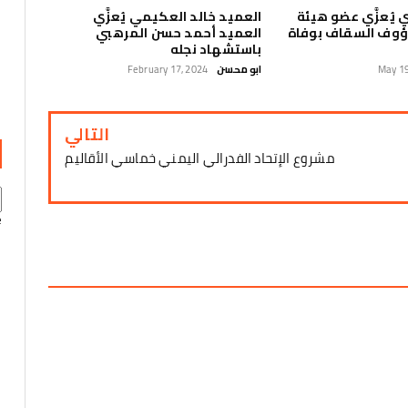
ي يُعزَّي عضو هيئة
العميد خالد العكيمي يُعزَّي
رؤوف السقاف بوفاة
العميد أحمد حسن المرهبي
باستشهاد نجله
May 19
ابو محسن
February 17, 2024
التالي
مشروع الإتحاد الفدرالي اليمني خماسي الأقاليم
e