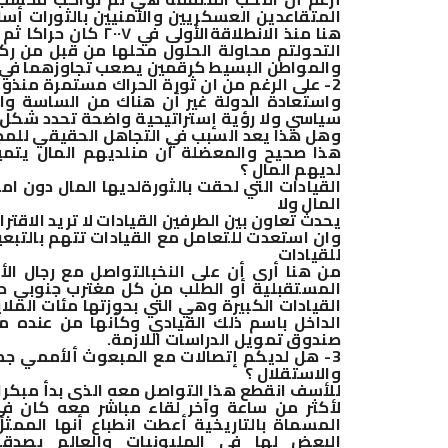
المتقاعدين العسكريين والأمنيين بالثورات أس
هنا منذ الانطلاقة
الأولى في ٢٠٠٧ ك
التحول
تم محاولة الحلول محلها من قبل من ركب 
والمواطن البسيط كرقمين يصعب تجاوزهما في ال
2- على الرغم من ان ثورة الحراك مستمرة منذو 
واستعادة الدولة غير أن هناك من الساسة وا
سياسي ولا رؤية إستراتيحية واضحة تحدد شكل ا
وهل هذا يعد السبب في التجاهل الحقيقي للمج
هذا صحيح والمعضلة أن من
لديهم المال يتميز
لديهم المال ؟
القيادات التي لحقت بالثورة
لديها المال دون ام
المال ولا
يحدث تعاون بين الطرفين القيادات لا تريد الاق
وان استعدت للتعامل مع القيادات تتهم بالتب
للقيادات
من هنا أرى أن على النخب
التواصل مع رجال ال
المستقبلية أو الطلب من كل مغترب جنوبي د
القيادات الكبيرة وهي التي بحوزتها مئات الملا
الداخل باسم ذلك القيادي وكأنها من عنده من
صندوق تمويل الدراسات اللازمة
.
3- هل لديكم إتصالات مع المبعوث ألأممي جم
والاستقلال ؟
للأسف انقطع هذا التواصل معه الذى بدأ مبكرا
لأكثر من ساعة وآخر لقاء مباشر معه كان ف
المسماة بالتاريخية أعطت انطباع أنها الممث
البعض لها في المليونيات والعالم يصدق