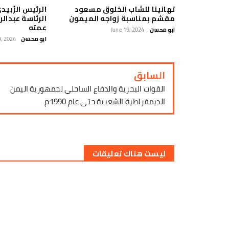
تهانينا للشاب الخلوق مسعود
الرئيس الزُبيد
مقشم بمناسبة زواجه الميمون
الرئاسة عبدال
عمته
ابو محسن
June 19, 2024
ابو محسن
, 2024
السابق
القوات البحرية والدفاع الساحلي لجمهورية اليمن
الديمقراطية الشعبية حتى عام 1990م
ليست هناك تعليقات