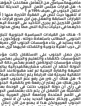
ماضيهم
السياسي من التعامل مع
النخب المؤهل
احتلال الجنوب في صيف 1994م ؟
لا تلغيها حيث تنص في الفقرة الأخيرة منها ( 
القرارات السابقة والعمل من اجل صدور قرارات جد
الأمن الأخيرين لم يجري التأكيد علي الوحدة الي
ذكرهما في حيثيات بداية النص مما يعني مدلوله
5- هناك من القيادات السياسية الجنوبية تت
الجنوبي المطالب باستعادة دولته ، ويؤكدون ب
بانه يساعد في بناء مؤسسات الجنوب التي دمرها
الى حرب أهلية جنوبية والتفكك فأيهما ترى صح
حين حصل الجنوب علي الاستقلال كانت مؤس
المؤسسات كالقضاء والتعليم والجيش بعكس حا
وبناء مؤسسات الدولة
من العدم بعكس حالة الج
الدولة اعتقد أن أصحاب مشاريع
الفيدرالية يبا
الصيغة والفترة الزمنية لم تعد مقبولة
عند الش
انتقالية لمرحلة فك الارتباط يتم إعادة بناء هي
6- هل هناك أي ضرر من رفع علم الجنوب العربي
كون هناك من يعتبر ان رفعة ضرر بالقضية الجن
في رأي أن دولة الجنوب دخلت في الوحدة بعلم
الفاشلة من الأفضل أن يتم ذلك بعلم
نفس الدول
في الأمم المتحدة وجامعة الدول العربية ين
العربي ويختار علمها الجديد يجب أن لا ننسي 
الجنوب العربي
ولكن هذا لا يمنع من الآن إعلان