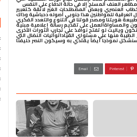
مظاهر العنف المسلح إلا في حالة الدفاع على النفس
لخطاب العنصري وبعض المصطلحات الغير لائقة كتعبير
 العرقية للمواطنين هذا جنوبي أصوله دحباشية وذاك
بيعة هويتنا ومصدر قوتنا في التنوع والتعدد الفكري
نون والمساواة
العمل على تقديم رسالة إعلامية مبنية
ون وياليت لو تفتح نوافذ علي تجارب الثورات الأخرى
ج الطيبة منها علي مستواي القيادات
وآليات النضال التي
ة سنشكل نموذجا أيضاً يقتدي به وسيكون النصر حليفنا
Email
Pinterest