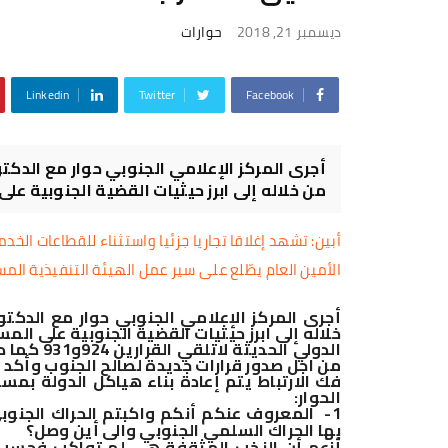
ديسمبر 21, 2018
حوارات
Linkedin
Twitter
Facebook
أجرى المركز الإعلامي الجنوبي حوار مع الدكت
من خلاله إلى ابرز حيثيات القضية الجنوبية على
​أبين: تشهد إغلاقا تجاريا جزئيا واستثناء للقطاعات الخدم
الأمين العام يطّلع على سير عمل الهيئة التنفيذية ال
أجرى المركز الإعلامي الجنوبي حوار مع الدكت
خلاله إلى ابرز حيثيات القضية الجنوبية على ال
الدولي الح
من اجل صدور قرارات جديدة لصالح الجنوب وأكد ع
فك الارتباط يتم إعادة بناء هياكل الدولة بم
الحوار:
1-
المعروف عنكم أنكم واكبتم الحراك الجنوبي
بها الحراك السلمي الجنوبي والى أين وصل؟
أزعم أن النخب المثقفة هي لم تواكب فحسب