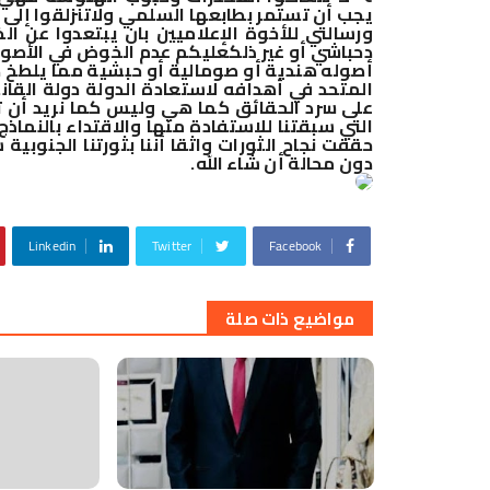
يجب أن تستمر بطابعها السلمي ولاتنزلقوا إلى 
ورسالتي للأخوة الإعلاميين بان يبتعدوا عن ا
دحباشي أو غير ذلك
عليكم عدم الخوض في الأصول
أصوله هندية أو صومالية أو حبشية مما يلطخ ط
المتحد في أهدافه لاستعادة الدولة دولة القا
على سرد الحقائق كما هي وليس كما نريد أن تك
التي سبقتنا للاستفادة منها والاقتداء بالنماذ
حققت نجاح الثورات واثقا أننا بثورتنا الجنوبي
دون محالة أن شاء الله
.
Linkedin
Twitter
Facebook
مواضيع ذات صلة