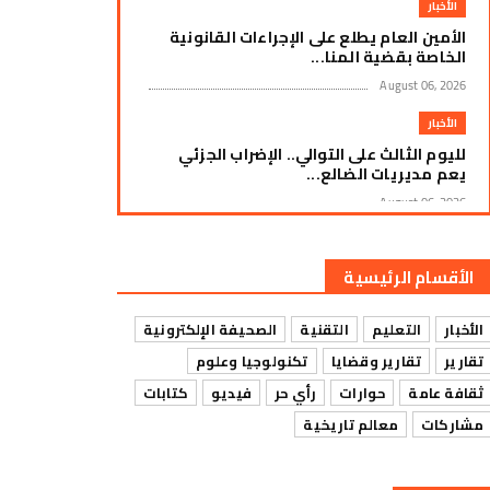
الأخبار
الأمين العام يطلع على الإجراءات القانونية
الخاصة بقضية المنا...
August 06, 2026
الأخبار
لليوم الثالث على التوالي.. الإضراب الجزئي
يعم مديريات الضالع...
August 06, 2026
الأخبار
زنجبار: استمرار العصيان المدني لليوم الثالث
الأقسام الرئيسية
على التوالي وسط ...
August 06, 2026
الأخبار
التعليم
التقنية
الصحيفة الإلكترونية
الأخبار
تقارير
تقارير وقضايا
تكنولوجيا وعلوم
إضراب جزئي يشل حركة التجارة في سوق
ثقافة عامة
حوارات
رأي حر
فيديو
كتابات
الرباط بمديرية يافع رصد ا...
مشاركات
معالم تاريخية
August 06, 2026
الأخبار