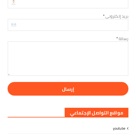
وسياسات التجو...
August 06, 2026
بريد إلكتروني
*
الأخبار
تنفيذية انتقالي العاصمة عدن تعقد اجتماعها
الدوري وتؤيد دعوات...
رسالة
*
August 06, 2026
مواقع التواصل الإجتماعي
youtube