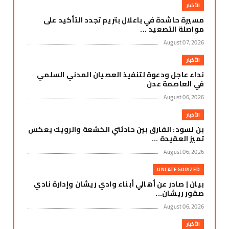
الأخبار
مسيرة حاشدة في باعلال بتريم تجدد التأكيد على
مواصلة التصعيد ...
August 07, 2026
الأخبار
نداء عاجل ودعوة لتنفيذ العصيان المدني السلمي
في العاصمة عدن
August 06, 2026
الأخبار
بن لسود: الفارق بين حادثتي الخشعة والرويك يعكس
تميز العقيدة ...
August 06, 2026
UNCATEGORIZED
بيان | صادر عن أهالي أبناء وادي ريشان وإدارة نادي
صقور ريشان...
August 06, 2026
الأخبار