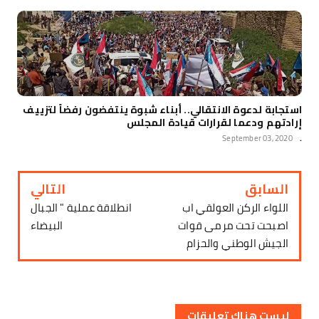
استجابة لدعوة الانتقالي.. أبناء شبوة ينتفضون رفضاً لتزييف
إرادتهم ودعما لقرارات قيادة المجلس
September 03, 2020
.
السابق
التالي
اللواء الركن العولقي اب
انطلاقة عملية " الجبال
اصبحت تحت مرمى قوات
البيضاء
الجيش الوطني والحزام
ليست هناك تعليقات