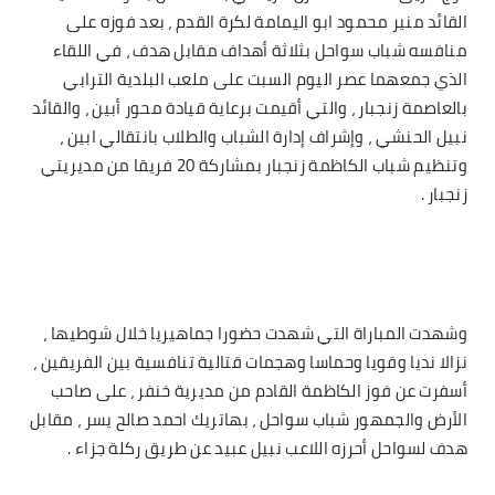
القائد منير محمود ابو اليمامة لكرة القدم ، بعد فوزه على
منافسه شباب سواحل بثلاثة أهداف مقابل هدف ، في اللقاء
الذي جمعهما عصر اليوم السبت على ملعب البلدية الترابي
بالعاصمة زنجبار ، والتي أقيمت برعاية قيادة محور أبين ، والقائد
نبيل الحنشي ، وإشراف إدارة الشباب والطلاب بانتقالي ابين ،
وتنظيم شباب الكاظمة زنجبار بمشاركة 20 فريقا من مديريتي
زنجبار .
وشهدت المباراة التي شهدت حضورا جماهيريا خلال شوطيها ،
نزالا نديا وقويا وحماسا وهجمات قتالية تنافسية بين الفريقين ،
أسفرت عن فوز الكاظمة القادم من مديرية خنفر ، على صاحب
الأرض والجمهور شباب سواحل ، بهاتريك احمد صالح يسر ، مقابل
هدف لسواحل أحرزه اللاعب نبيل عبيد عن طريق ركلة جزاء .