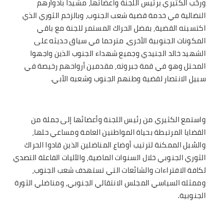
ورحّب الكثيري برئيس اللجنة وأعضائها، مشيدا بأدوارهم
النضالية في خدمة قضية شعب الجنوب، وبالزخم الثوري الذي
اكتسبته القضية، بفضل الحراك المستمر للجنة مع باقي
المكونات الجنوبية الأخرى، مترحما في سياق حديثه على
الشهيد خالد الجنيدي وجميع شهداء الجنوب الذين واجهوا
المحتل وهو في قمة جبروته، مقدمين أرواحهم رخيصة في
سبيل الانتصار لقضية وطنهم الجنوب وشعبه الأبي.
واستمع الكثيري من رئيس اللجنة وأعضائها إلى جملة من
القضايا المرتبطة بحياة المواطنين العامة ومساعي حلها،
والسُبل الممكنة لترتيب أوضاع المناضلين الذين قادوا الحراك
الثوري الجنوبي خلال السنوات الماضية، والآليات الفاعلة التصدي
لكافة الافتراءات والشائعات التي تستهدف شعب الجنوب،
وممثله السياسي المجلس الانتقالي الجنوبي، ومناضلي الثورة
الجنوبية.