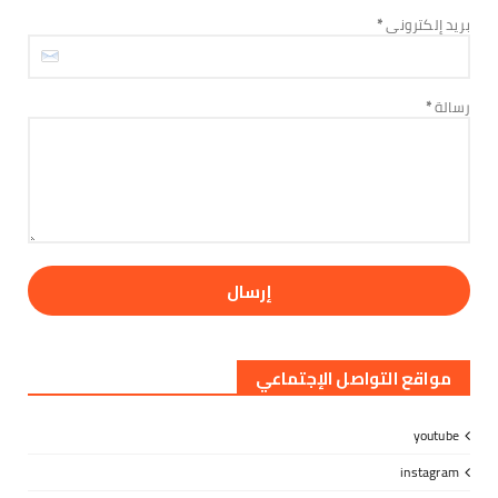
August 06, 2026
بريد إلكتروني
*
الأخبار
لليوم الثالث على التوالي.. الإضراب الجزئي يعم
مديريات الضالع...
رسالة
*
August 06, 2026
مواقع التواصل الإجتماعي
youtube
instagram