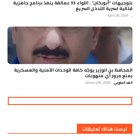
بتوجيهات “أبوركان”.. اللواء 33 عمالقة ينفذ برنامج جاهزية
قتالية لسرية التدخل السريع
April 26, 2026
.
المحافظ بن الوزير يوجّه كافة الوحدات الأمنية والعسكرية
بمنع مرور أي منهوبات
الغد الجنوبي
January 05, 2026
ليست هناك تعليقات