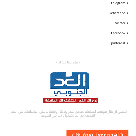
telegram
whatsapp
twitter
facebook
pinterest
- متابعينا الكرام -
نتمنى ان ينال موقعنا اعجابكم ، فنحن نقدر وقتك ، ونشكرك على اهتمامك ، في انتظار
الجديد بإذن الله ، كونوا دائماً في الموعد
شاهد موقعنا بعدة لغات