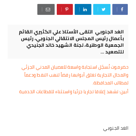
الغد الجنوبي التقى الأستاذ علي الكثيري القائم
بأعمال رئيس المجلس الانتقالي الجنوبي، رئيس
الجمعية الوطنية، لجنة الشهيد خالد الجنيدي
للتصعيد ...
حضرموت تُسجّل استجابة واسعة للعصيان المدني الجزئي
والمحال التجارية تغلق أبوابها رفضاً لنهب النفط ودعماً
لمطالب المحافظة.
​أبين: تشهد إغلاقا تجاريا جزئيا واستثناء للقطاعات الخدمية
الغد الجنوبي