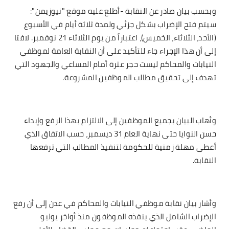
وبحسب بيان صادر عن النقابة -أطلع عليه موقع "نيوزيمن":
سيتم فتح الإضراب بشكل جزئي ولمدة ثلاثة أيام في الأسبوع
(الأحد، الثلاثاء، الخميس)، اعتباراً من يوم الثلاثاء 21 نوفمبر. لافتا
إلى أن هذا الإجراء جاء للتأكيد على أن النقابة العامة لموظفي
النيابات والمحاكم ليست حجر عثرة أمام المساعي والجهود التي
تهدف إلى تحقيق مطالب الموظفين المشروعة.
وأهاب البيان بجميع الموظفين إلى الالتزام بهذا الرفع وإبداء
حسن النوايا حتى نهاية العام 31 ديسمبر، حسب الاتفاق الذي
أعطى مهلة زمنية للحكومة لتنفيذ المطالب التي ترفعها
النقابة.
وأشار بيان نقابة موظفي النيابات والمحاكم في عدن إلى أن رفع
الإضراب الشامل الذي ينفذه الموظفون منذ أواخر يوليو