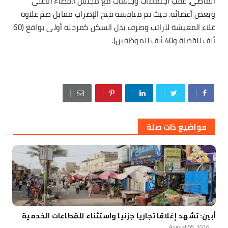
الماضي، عقب اجتماعات وجلسات مع مجلس القضاء الأعلى
وبعض أعضائه. حيث تم مناقشة فتح الإضراب مقابل ضم علاوة
غلاء المعيشة للراتب وصرف بدل السكن كمرحلة أولى بواقع (60
ألف للقضاة و40 ألف للموظفين).
مواضيع ذات صلة
​أبين: تشهد إغلاقا تجاريا جزئيا واستثناء للقطاعات الخدمية
August 05, 2026
.