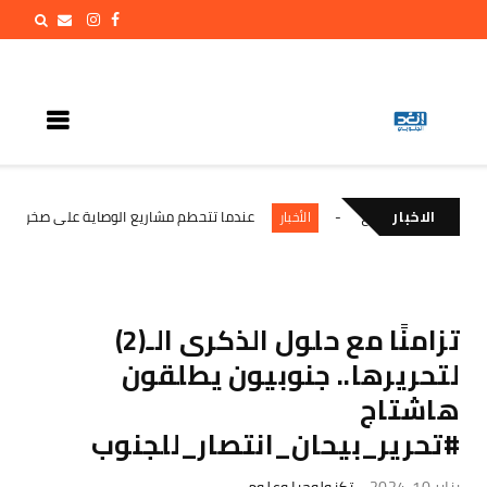
 شعبي واسع
الاخبار
عندما تتحطم مشاريع الوصاية على صخرة الإرادة الجنو
الأخبار
تزامنًا مع حلول الذكرى الـ(2)
لتحريرها.. جنوبيون يطلقون
هاشتاج
#تحرير_بيحان_انتصار_للجنوب
يناير 10, 2024
تكنولوجيا وعلوم