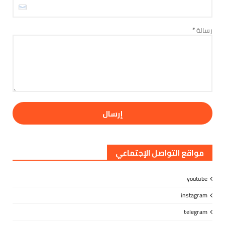
الأخبار
بن لسود: الفارق بين حادثتي الخشعة والرويك يعكس
تميز العقيدة ...
رسالة
*
August 06, 2026
مواقع التواصل الإجتماعي
youtube
instagram
telegram