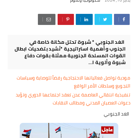
الغد الجنوبي * شبوة تحتل مكانة خاصة في
الجنوب وأهمية استراتيجية *نُشيد بتضحيات ابطال
القوات المسلحة الجنوبية ممثلة بقوات دفاع
شبوة وألوية ا...
مودية تواصل فعالياتها الاحتجاجية رفضاً للوصاية وسياسات
التجويع وسلطات الأمر الواقع
تنفيذية انتقالي العاصمة عدن تعقد اجتماعها الدوري وتؤيد
دعوات العصيان المدني ومطالب النقابات
الغد الجنوبي