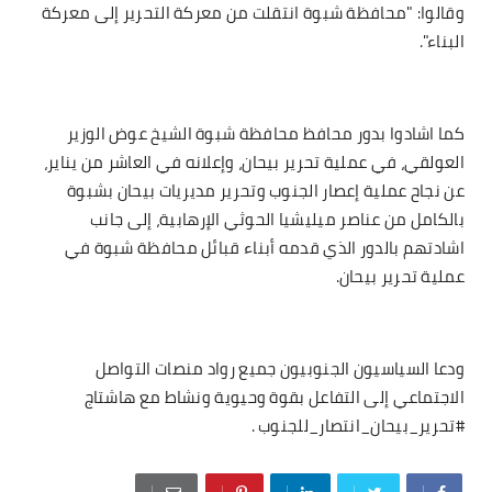
وقالوا: "محافظة شبوة انتقلت من معركة التحرير إلى معركة
البناء".
كما اشادوا بدور محافظ محافظة شبوة الشيخ عوض الوزير
العولقي، في عملية تحرير بيحان، وإعلانه في العاشر من يناير،
عن نجاح عملية إعصار الجنوب وتحرير مديريات بيحان بشبوة
بالكامل من عناصر ميليشيا الحوثي الإرهابية، إلى جانب
اشادتهم بالدور الذي قدمه أبناء قبائل محافظة شبوة في
عملية تحرير بيحان.
ودعا السياسيون الجنوبيون جميع رواد منصات التواصل
الاجتماعي إلى التفاعل بقوة وحيوية ونشاط مع هاشتاج
#تحرير_بيحان_انتصار_للجنوب .