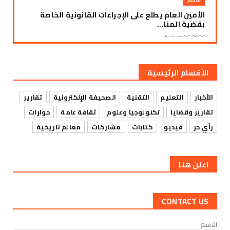
الأخبار
الأمين العام يطلع على الإجراءات القانونية الخاصة
بقضية المنا...
August 06, 2026
الأخبار
لليوم الثالث على التوالي.. الإضراب الجزئي يعم
الأقسام الرئيسية
مديريات الضالع...
August 06, 2026
الأخبار
التعليم
التقنية
الصحيفة الإلكترونية
تقارير
الأخبار
تقارير وقضايا
تكنولوجيا وعلوم
ثقافة عامة
حوارات
زنجبار: استمرار العصيان المدني لليوم الثالث على
رأي حر
فيديو
كتابات
مشاركات
معالم تاريخية
التوالي وسط ...
August 06, 2026
اعلن هنا
الأخبار
إضراب جزئي يشل حركة التجارة في سوق الرباط
بمديرية يافع رصد ا...
CONTACT US
August 06, 2026
الأخبار
الاسم