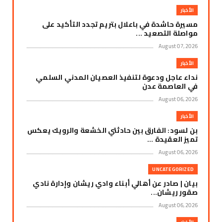
الأخبار
مسيرة حاشدة في باعلال بتريم تجدد التأكيد على
مواصلة التصعيد ...
August 07, 2026
الأخبار
نداء عاجل ودعوة لتنفيذ العصيان المدني السلمي
في العاصمة عدن
August 06, 2026
الأخبار
بن لسود: الفارق بين حادثتي الخشعة والرويك يعكس
تميز العقيدة ...
August 06, 2026
UNCATEGORIZED
بيان | صادر عن أهالي أبناء وادي ريشان وإدارة نادي
صقور ريشان...
August 06, 2026