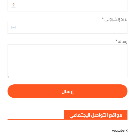
مودية تواصل فعالياتها الاحتجاجية رفضاً للوصاية
وسياسات التجو...
August 06, 2026
بريد إلكتروني
*
الأخبار
تنفيذية انتقالي العاصمة عدن تعقد اجتماعها
الدوري وتؤيد دعوات...
رسالة
*
August 06, 2026
مواقع التواصل الإجتماعي
youtube