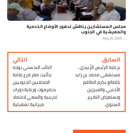
مجلس المستشارين يناقش تدهور الأوضاع الخدمية
والمعيشية في الجنوب
May 20, 2026
.
السابق
التالي
برعاية الرئيس الزُبيدي..
النائب البحسني يوجه
مستشفى محمد بن زايد
بتأثيث مقر فرع نقابة
بالضالع يكرم الطاقم
الصحفيين الجنوبيين
الأجنبي والمبرزين
بحضرموت ورعاية دورات
ويستعرض التقرير
تدريبية والسعي لاعتماد
السنوي.
ميزانية تشغيلية