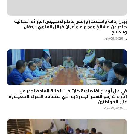
بيان إدانة واستنكار ورفض قاطع لتسييس الجرائم الجنائية
صادر عن مشائخ ووجهاء وأعيان قبائل العلوي بردفان
والضالع.
July 06, 2026
.
في ظل أوضاع اقتصادية كارثية.. الأمانة العامة تحذر من
إجراءات رفع السعر الجمركية التي ستفاقم الأعباء المعيشية
على المواطنين
May 20, 2026
.