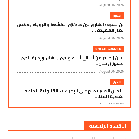
August 06, 2026
الأخبار
بن لسود: الفارق بين حادثتي الخشعة والرويك يعكس
تميز العقيدة ...
August 06, 2026
UNCATEGORIZED
بيان | صادر عن أهالي أبناء وادي ريشان وإدارة نادي
صقور ريشان...
August 06, 2026
الأخبار
الأمين العام يطلع على الإجراءات القانونية الخاصة
بقضية المنا...
August 06, 2026
الأخبار
لليوم الثالث على التوالي.. الإضراب الجزئي يعم
الأقسام الرئيسية
مديريات الضالع...
August 06, 2026