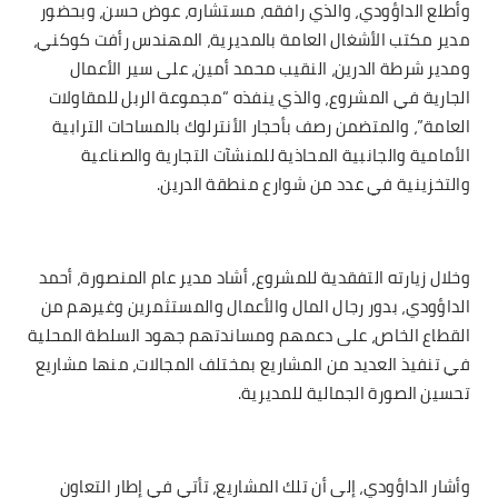
وأطلع الداؤودي، والذي رافقه، مستشاره، عوض حسن، وبحضور
مدير مكتب الأشغال العامة بالمديرية، المهندس رأفت كوكني،
ومدير شرطة الدرين، النقيب محمد أمين، على سير الأعمال
الجارية في المشروع، والذي ينفذه “مجموعة الربل للمقاولات
العامة”، والمتضمن رصف بأحجار الأنترلوك بالمساحات الترابية
الأمامية والجانبية المحاذية للمنشآت التجارية والصناعية
والتخزينية في عدد من شوارع منطقة الدرين.
وخلال زيارته التفقدية للمشروع، أشاد مدير عام المنصورة، أحمد
الداؤودي، بدور رجال المال والأعمال والمستثمرين وغيرهم من
القطاع الخاص، على دعمهم ومساندتهم جهود السلطة المحلية
في تنفيذ العديد من المشاريع بمختلف المجالات، منها مشاريع
تحسين الصورة الجمالية للمديرية.
وأشار الداؤودي، إلى أن تلك المشاريع، تأتي في إطار التعاون