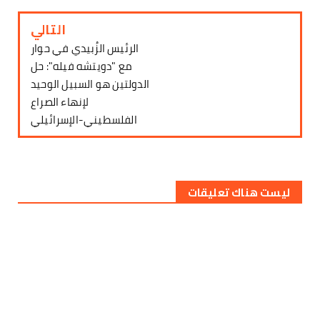
التالي
الرئيس الزُبيدي في حوار
مع "دويتشه فيله": حل
الدولتين هو السبيل الوحيد
لإنهاء الصراع
الفلسطيني-الإسرائيلي
ليست هناك تعليقات