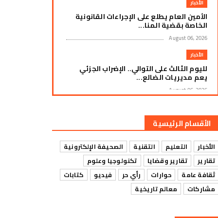
الأخبار
الأمين العام يطلع على الإجراءات القانونية
الخاصة بقضية المنا...
August 06, 2026
الأخبار
لليوم الثالث على التوالي.. الإضراب الجزئي
يعم مديريات الضالع...
August 06, 2026
الأخبار
زنجبار: استمرار العصيان المدني لليوم الثالث
الأقسام الرئيسية
على التوالي وسط ...
August 06, 2026
الأخبار
التعليم
التقنية
الصحيفة الإلكترونية
الأخبار
تقارير
تقارير وقضايا
تكنولوجيا وعلوم
إضراب جزئي يشل حركة التجارة في سوق
ثقافة عامة
حوارات
رأي حر
فيديو
كتابات
الرباط بمديرية يافع رصد ا...
مشاركات
معالم تاريخية
August 06, 2026
الأخبار