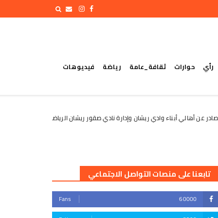
رأي
حوارات
ثقافة_عامة
رياضة
فيديوهات
لي أبناء وادي ريشان وإدارة نادي صقور ريشان الرياضي
الأمين العا
الأخبار
تابعنا على منصات التواصل الاجتماعي
Fans
60000