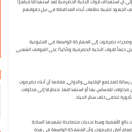
لى أن استهداف قوات النخبة الحضرمية يُعد استهدافًا مباشرًا
 الجهود لتلبية تطلعات أبناء المحافظة في نيل حقوقهم
وصحراء حضرموت إلى المشاركة الواسعة في المليونية
يرية التي ستقام في مدينة المكلا بتاريخ 24 أبريل، دعماً لقوات النخبة الحضرمية وتأكيدًا على الموقف الشعبي
 رسالة للمجتمع الإقليمي والدولي، مفادها أن أبناء حضرموت
 محاولات للمساس بها أو استهدافها، متطرقا إلى محاولات
جورة تتخفى خلف ستار الحياد.
يت بالغ الأهمية وسط تحديات متصاعدة تشهدها الساحة
 صمام أمان حضرموت، وأن المشاركة الواسعة في هذه