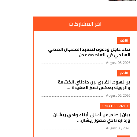
اخر المشاركات
الأخبار
نداء عاجل ودعوة لتنفيذ العصيان المدني
السلمي في العاصمة عدن
August 06, 2026
الأخبار
بن لسود: الفارق بين حادثتي الخشعة
والرويك يعكس تميز العقيدة ...
August 06, 2026
UNCATEGORIZED
بيان | صادر عن أهالي أبناء وادي ريشان
وإدارة نادي صقور ريشان...
August 06, 2026