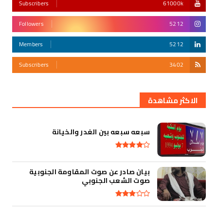
Subscribers
61000k
Followers
5212
Members
5212
Subscribers
3402
أقوى تهديد في التأريخ
الاكثر مشاهدة
سبعه سبعه بين الغدر والخيانة
بيان صادر عن صوت المقاومة الجنوبية
صوت الشعب الجنوبي