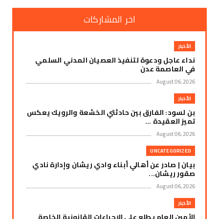
اخر المشاركات
الأخبار
نداء عاجل ودعوة لتنفيذ العصيان المدني السلمي
في العاصمة عدن
August 06, 2026
الأخبار
بن لسود: الفارق بين حادثتي الخشعة والرويك يعكس
تميز العقيدة ...
August 06, 2026
UNCATEGORIZED
بيان | صادر عن أهالي أبناء وادي ريشان وإدارة نادي
صقور ريشان...
August 06, 2026
الأخبار
الأمين العام يطلع على الإجراءات القانونية الخاصة