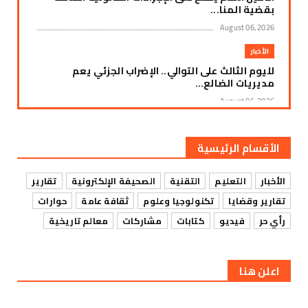
بقضية المنا...
August 06, 2026
الأخبار
لليوم الثالث على التوالي.. الإضراب الجزئي يعم
مديريات الضالع...
August 06, 2026
الأخبار
زنجبار: استمرار العصيان المدني لليوم الثالث على
الأقسام الرئيسية
التوالي وسط ...
August 06, 2026
الأخبار
التعليم
التقنية
الصحيفة الإلكترونية
تقارير
الأخبار
تقارير وقضايا
تكنولوجيا وعلوم
ثقافة عامة
حوارات
إضراب جزئي يشل حركة التجارة في سوق الرباط
رأي حر
فيديو
كتابات
مشاركات
معالم تاريخية
بمديرية يافع رصد ا...
August 06, 2026
اعلن هنا
الأخبار
مودية تواصل فعالياتها الاحتجاجية رفضاً للوصاية
وسياسات التجو...