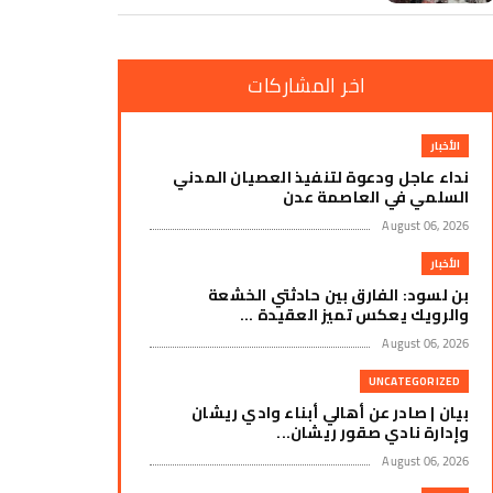
اخر المشاركات
الأخبار
نداء عاجل ودعوة لتنفيذ العصيان المدني
السلمي في العاصمة عدن
August 06, 2026
الأخبار
بن لسود: الفارق بين حادثتي الخشعة
والرويك يعكس تميز العقيدة ...
August 06, 2026
UNCATEGORIZED
بيان | صادر عن أهالي أبناء وادي ريشان
وإدارة نادي صقور ريشان...
August 06, 2026