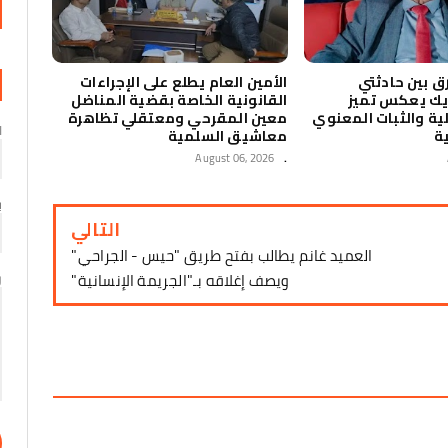
ق بين حادثتي
الأمين العام يطلع على الإجراءات
يك يعكس تميز
القانونية الخاصة بقضية المناضل
لية والثبات المعنوي
معين المقرحي ومعتقلي تظاهرة
ا
ية
معاشيق السلمية
August 06, 2026
.
ب
التالي
العميد غانم يطالب بفتح طريق "حيس - الجراحي"
ويصف إغلاقه بـ"الجريمة الإنسانية"
ر