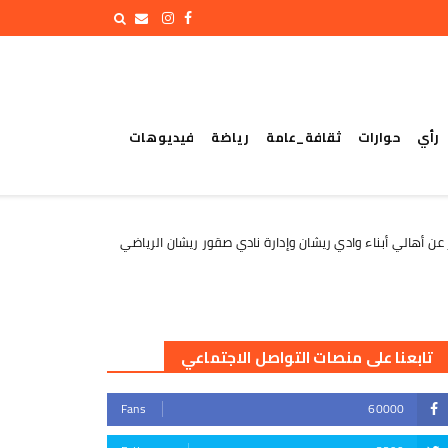
رأي
حوارات
ثقافة_عامة
رياضة
فيديوهات
أبناء وادي ريشان وإدارة نادي صقور ريشان الرياضي
الأمين العام يط
الأخبار
تابعنا على منصات التواصل الاجتماعي
Fans
60000