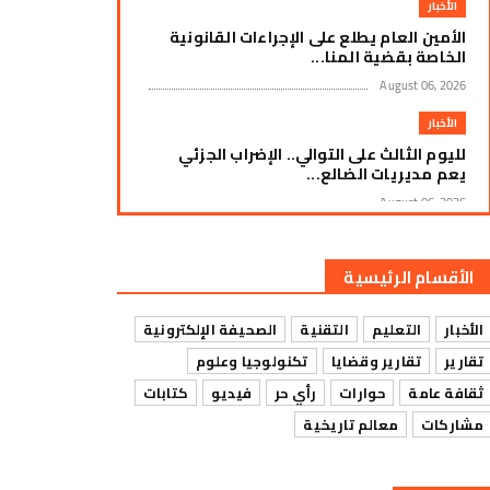
الأخبار
الأمين العام يطلع على الإجراءات القانونية
الخاصة بقضية المنا...
August 06, 2026
الأخبار
لليوم الثالث على التوالي.. الإضراب الجزئي
يعم مديريات الضالع...
August 06, 2026
الأخبار
زنجبار: استمرار العصيان المدني لليوم الثالث
الأقسام الرئيسية
على التوالي وسط ...
August 06, 2026
الأخبار
التعليم
التقنية
الصحيفة الإلكترونية
الأخبار
تقارير
تقارير وقضايا
تكنولوجيا وعلوم
إضراب جزئي يشل حركة التجارة في سوق
ثقافة عامة
حوارات
رأي حر
فيديو
كتابات
الرباط بمديرية يافع رصد ا...
مشاركات
معالم تاريخية
August 06, 2026
الأخبار