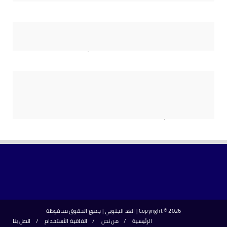
- متابعينا الكرام -
نتمنى ان ينال موقعنا اعجابكم ، فنحن نقدر وقتك ، ونشكرك على اهتمامك ، في انتظار
الجديد بإذن الله ، كونوا دائماً في الموعد
شاهد موقعنا بعدة لغات
Powered by
Translate
2026 | الغد الجنوبي | جميع الحقوق محفوظة
Copyright ©
الرئيسية
من نحن
اتفاقية الأستخدام
اتصل بنا