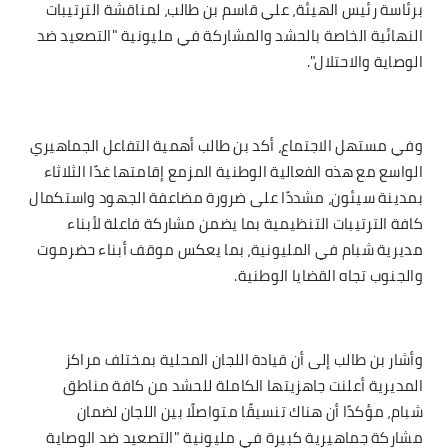
برئاسة رئيس الهيئة، علي قاسم بن طالب، لمناقشة الترتيبات
النهائية الخاصة بالحشد والمشاركة في مليونية "التصعيد ضد
الوصاية والاحتلال".
وفي مستهل الاجتماع، أكد بن طالب أهمية التفاعل الجماهيري
الواسع مع هذه الفعالية الوطنية المزمع إقامتها غدًا الثلاثاء
بمدينة سيئون، مشددًا على ضرورة مضاعفة الجهود واستكمال
كافة الترتيبات التنظيمية بما يضمن مشاركة فاعلة لأبناء
مديرية شبام في المليونية، بما يعكس موقف أبناء حضرموت
والجنوب تجاه القضايا الوطنية.
وأشار بن طالب إلى أن قيادة اللجان المحلية بمختلف مراكز
المديرية أعلنت جاهزيتها الكاملة للحشد من كافة مناطق
شبام، مؤكدًا أن هناك تنسيقًا متواصلًا بين اللجان لضمان
مشاركة جماهيرية كبيرة في مليونية "التصعيد ضد الوصاية