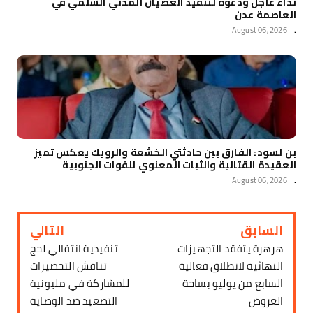
نداء عاجل ودعوة لتنفيذ العصيان المدني السلمي في
العاصمة عدن
August 06, 2026
.
بن لسود: الفارق بين حادثتي الخشعة والرويك يعكس تميز
العقيدة القتالية والثبات المعنوي للقوات الجنوبية
August 06, 2026
.
السابق
التالي
هرهرة يتفقد التجهيزات
تنفيذية انتقالي لحج
النهائية لانطلاق فعالية
تناقش التحضيرات
السابع من يوليو بساحة
للمشاركة في مليونية
العروض
التصعيد ضد الوصاية